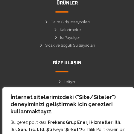
ÜRÜNLER
Daire Giriş İstasyonları
Kalorimetre
Isı Payölçer
Sıcak ve Soğuk Su Sayaçları
BIZE ULAŞIN
İletişim
Site Haritası
İnternet sitelerimizdeki ("Site/Siteler")
Facebook
deneyiminizi geliştirmek için çerezleri
Instagram
kullanmaktayız.
Twitter
Bu çerez politikası,
Frekans Grup Enerji Hizmetleri İth.
İhr. San. Tic. Ltd. Şti
(veya "
Şirket
")
Gizlilik Politikasının bir