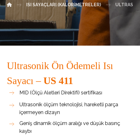
ISI SAYAÇLARI (KALORIMETRELER)
ULTRASONIK
Ultrasonik Ön Ödemeli Isı
Sayacı –
US 411
MID (Ölçü Aletleri Direktifi) sertifikası
Ultrasonik ölçüm teknolojisi, hareketli parça
içermeyen dizayn
Geniş dinamik ölçüm aralığı ve düşük basınç
kaybı