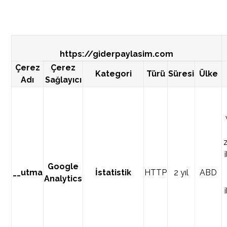
https://giderpaylasim.com
Çerez
Çerez
Kategori
Türü
Süresi
Ülke
Adı
Sağlayıcı
z
Google
__utma
İstatistik
HTTP
2 yıl
ABD
Analytics