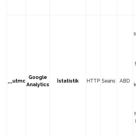
s
Google
__utmc
İstatistik
HTTP
Seans
ABD
Analytics