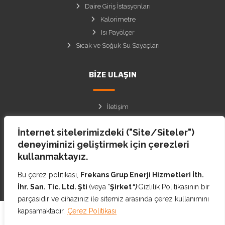
Daire Giriş İstasyonları
Kalorimetre
Isı Payölçer
Sıcak ve Soğuk Su Sayaçları
BIZE ULAŞIN
İletişim
Site Haritası
İnternet sitelerimizdeki ("Site/Siteler")
Facebook
deneyiminizi geliştirmek için çerezleri
Instagram
kullanmaktayız.
Twitter
Bu çerez politikası,
Frekans Grup Enerji Hizmetleri İth.
İhr. San. Tic. Ltd. Şti
(veya "
Şirket
")
Gizlilik Politikasının bir
parçasıdır ve cihazınız ile sitemiz arasında çerez kullanımını
kapsamaktadır.
Çerez Politikası
© Copyright Frekans Enerji 2021 All Rights Reserved.