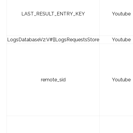
LAST_RESULT_ENTRY_KEY
Youtube
LogsDatabaseV2:V#||LogsRequestsStore
Youtube
remote_sid
Youtube