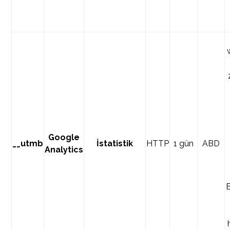
Google
__utmb
İstatistik
HTTP
1 gün
ABD
Analytics
B