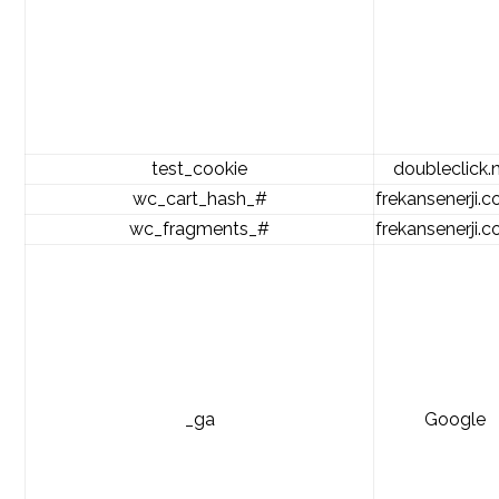
test_cookie
doubleclick.
wc_cart_hash_#
frekansenerji.c
wc_fragments_#
frekansenerji.c
_ga
Google