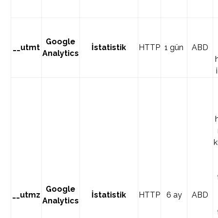
Google
__utmt
İstatistik
HTTP
1 gün
ABD
Analytics
k
Google
__utmz
İstatistik
HTTP
6 ay
ABD
Analytics