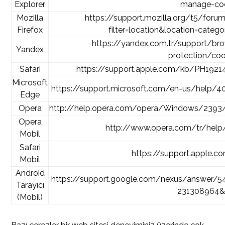
Explorer
manage-co
Mozilla
https://support.mozilla.org/t5/fo
Firefox
filter=location&location=cat
https://yandex.com.tr/support/bro
Yandex
protection/coo
Safari
https://support.apple.com/kb/PH19214
Microsoft
https://support.microsoft.com/en-us/help/4
Edge
Opera
http://help.opera.com/opera/Windows/2393
Opera
http://www.opera.com/tr/help
Mobil
Safari
https://support.apple.c
Mobil
Android
https://support.google.com/nexus/answer/5
Tarayıcı
231308964&h
(Mobil)