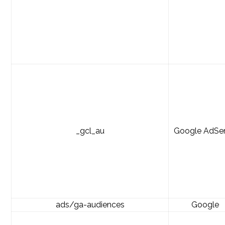
_gcl_au
Google AdSe
ads/ga-audiences
Google