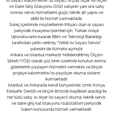
Isı sayacı (kalorimetre), su sayacı, ısı pay ölçer (ısı ölçer)
ve Daire Giriş İstasyonu (DGİ) satışının yanı sıra satış
sonrası servis hizmetlerini güçlü teknik alt yapısı ve
ekibi ile hizmet sunmaktadır.
Süreç içerisinde müşterilerinin ihtiyacı olan ısı sayacı
periyodik muayene işlemleri için, Türkak onaylı
laboratuvarını kurarak Bilim ve Teknoloji Bakanlığı
tarafından yetki verilmiş “Yetkili Isı Sayacı Servisi”
şubesini de hizmete açmıştır.
Ankara ve İstanbul merkezli Yetkilendirilmiş Ölçüm
Şirketi (YÖŞ) olarak yüz binin üzerinde konutun ısınma
giderlerinin paylaşım hizmetini vermekte ve birçok
projeye kalorimetre/ısı payölçer okuma sistemi
kurmaktadır.
İstanbul ve Ankara’da kendi bünyesinde, İzmir, Konya,
Eskişehir, Denizli ve birçok ilimizde bayilikleri aracılığı ile
her türlü satış, ısı ölçer (ısı sayacı) okuma, teknik servis
ve daire giriş kat istasyonu (substation) periyodik
bakım konusunda hizmet vermektedir.