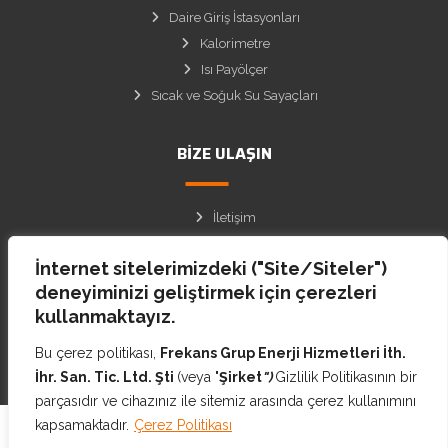
Daire Giriş İstasyonları
Kalorimetre
Isı Payölçer
Sıcak ve Soğuk Su Sayaçları
BIZE ULAŞIN
İletişim
Site Haritası
İnternet sitelerimizdeki ("Site/Siteler")
Facebook
deneyiminizi geliştirmek için çerezleri
Instagram
kullanmaktayız.
Twitter
Bu çerez politikası,
Frekans Grup Enerji Hizmetleri İth.
İhr. San. Tic. Ltd. Şti
(veya "
Şirket
")
Gizlilik Politikasının bir
parçasıdır ve cihazınız ile sitemiz arasında çerez kullanımını
kapsamaktadır.
Çerez Politikası
© Copyright Frekans Enerji 2021 All Rights Reserved.