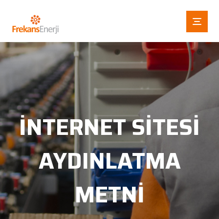
İNTERNET SITESI
AYDINLATMA
METNI