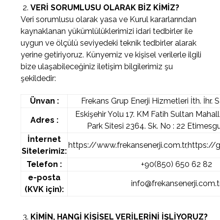
VERİ SORUMLUSU OLARAK BİZ KİMİZ?
Veri sorumlusu olarak yasa ve Kurul kararlarından
kaynaklanan yükümlülüklerimizi idari tedbirler ile
uygun ve ölçülü seviyedeki teknik tedbirler alarak
yerine getiriyoruz. Künyemiz ve kişisel verilerle ilgili
bize ulaşabileceğiniz iletişim bilgilerimiz şu
şekildedir:
Ünvan :
Frekans Grup Enerji Hizmetleri İth. İhr. S
Eskişehir Yolu 17. KM Fatih Sultan Mahal
Adres :
Park Sitesi 2364. Sk. No : 22 Etime
İnternet
https://www.frekansenerji.com.tr,https:/
Sitelerimiz:
Telefon :
+90(850) 650 62 82
e-posta
info@frekansenerji.com.t
(KVK için):
KİMİN, HANGİ KİŞİSEL VERİLERİNİ İŞLİYORUZ?