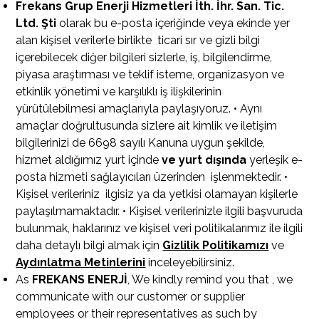
Frekans Grup Enerji Hizmetleri İth. İhr. San. Tic.
Ltd. Şti
olarak bu e-posta içeriğinde veya ekinde yer
alan kişisel verilerle birlikte ticari sır ve gizli bilgi
içerebilecek diğer bilgileri sizlerle, iş, bilgilendirme,
piyasa araştırması ve teklif isteme, organizasyon ve
etkinlik yönetimi ve karşılıklı iş ilişkilerinin
yürütülebilmesi amaçlarıyla paylaşıyoruz. • Aynı
amaçlar doğrultusunda sizlere ait kimlik ve iletişim
bilgilerinizi de 6698 sayılı Kanuna uygun şekilde,
hizmet aldığımız yurt içinde
ve yurt dışında
yerleşik e-
posta hizmeti sağlayıcıları üzerinden işlenmektedir. •
Kişisel verileriniz ilgisiz ya da yetkisi olamayan kişilerle
paylaşılmamaktadır. • Kişisel verilerinizle ilgili başvuruda
bulunmak, haklarınız ve kişisel veri politikalarımız ile ilgili
daha detaylı bilgi almak için
Gizlilik Politikamızı
ve
Aydınlatma Metinlerini
inceleyebilirsiniz.
As
FREKANS ENERJİ
, We kindly remind you that , we
communicate with our customer or supplier
employees or their representatives as such by